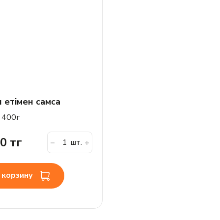
қ етімен самса
 400г
0 тг
шт.
 корзину