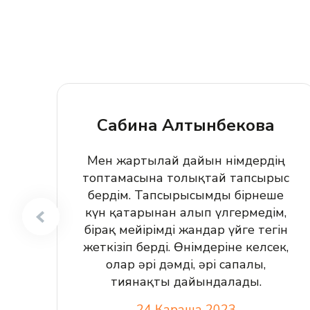
Сабина Алтынбекова
Мен жартылай дайын өнімдердің
топтамасына толықтай тапсырыс
бердім. Тапсырысымды бірнеше
күн қатарынан алып үлгермедім,
бірақ мейірімді жандар үйге тегін
жеткізіп берді. Өнімдеріне келсек,
олар әрі дәмді, әрі сапалы,
тиянақты дайындалады.
24 Қараша 2023