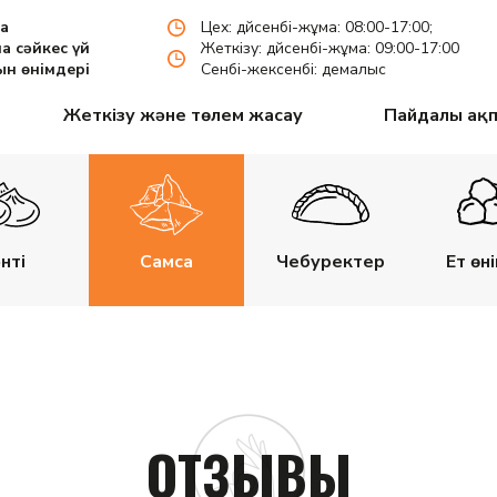
па
Цех: дүйсенбі-жұма: 08:00-17:00;
а сәйкес үй
Жеткізу: дүйсенбі-жұма: 09:00-17:00
н өнімдері
Сенбі-жексенбі: демалыс
Жеткізу және төлем жасау
Пайдалы ақ
нті
Самса
Чебуректер
Ет өн
ОТЗЫВЫ