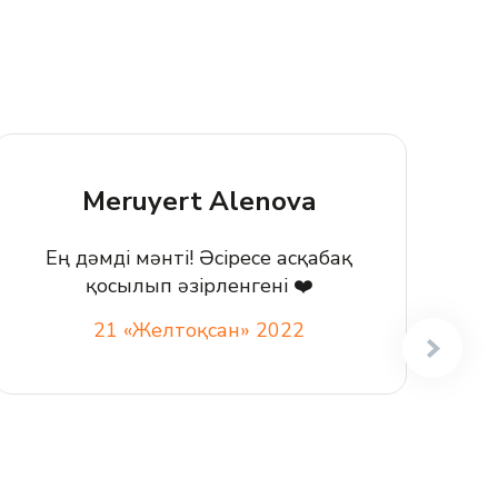
Meruyert Alenova
Ең дәмді мәнті! Әсіресе асқабақ
қосылып әзірленгені
❤️
Э
21 «Желтоқсан» 2022
у