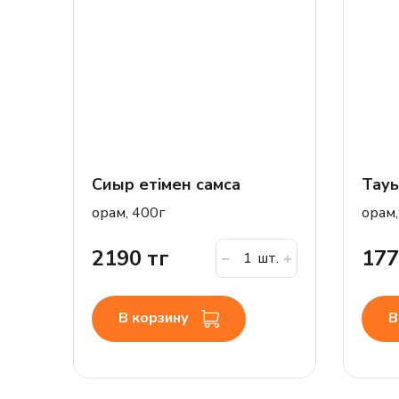
Сиыр етімен самса
Тауы
орам, 400г
орам,
2190 тг
177
шт.
В корзину
В