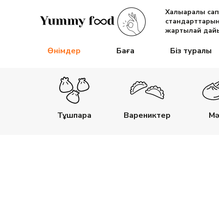
Халықаралық са
стандарттарын
жартылай дайы
Өнімдер
Баға
Біз туралы
Тұшпара
Варениктер
Мә