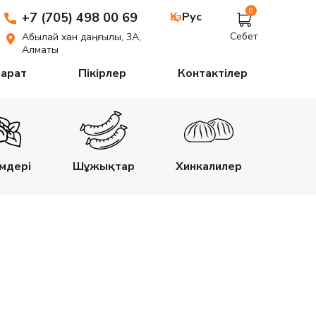
0
+7 (705) 498 00 69
Қаз
Рус
Себет
Абылай хан даңғылы, 3А,
Алматы
парат
Пікірлер
Контактілер
імдері
Шұжықтар
Хинкалилер