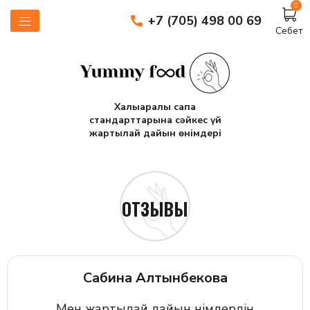
0
+7 (705) 498 00 69
Себет
Халықаралық сапа
стандарттарына сәйкес үй
жартылай дайын өнімдері
ОТЗЫВЫ
Сабина Алтынбекова
Мен жартылай дайын өнімдердің