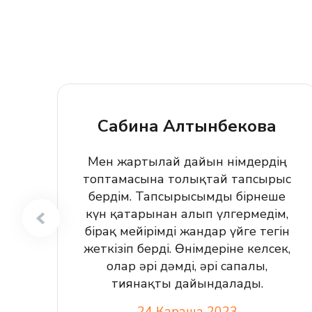
Сабина Алтынбекова
Мен жартылай дайын өнімдердің
топтамасына толықтай тапсырыс
бердім. Тапсырысымды бірнеше
күн қатарынан алып үлгермедім,
бірақ мейірімді жандар үйге тегін
жеткізіп берді. Өнімдеріне келсек,
олар әрі дәмді, әрі сапалы,
тиянақты дайындалады.
24 Қараша 2023