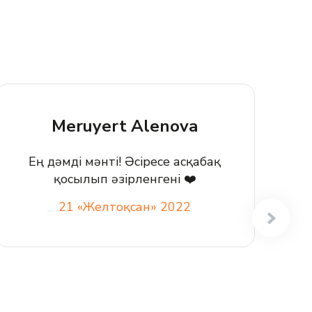
Meruyert Alenova
Ең дәмді мәнті! Әсіресе асқабақ
қосылып әзірленгені
❤️
Э
21 «Желтоқсан» 2022
у