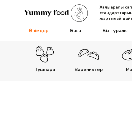
Халықаралық са
стандарттарын
жартылай дайы
Өнімдер
Баға
Біз туралы
Тұшпара
Варениктер
Мә