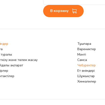
В корзину
імдер
Тұшпара
ға
Варениктер
з туралы
Мәнті
ткізу және төлем жасау
Самса
йдалы ақпарат
Чебуректер
кірлер
Ет өнімдері
нтактілер
Шұжықтар
Хинкалилер