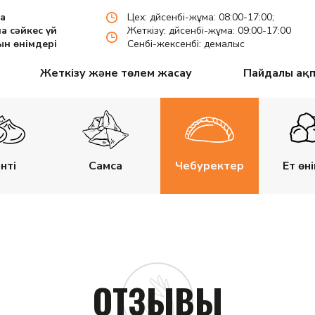
па
Цех: дүйсенбі-жұма: 08:00-17:00;
а сәйкес үй
Жеткізу: дүйсенбі-жұма: 09:00-17:00
н өнімдері
Сенбі-жексенбі: демалыс
Жеткізу және төлем жасау
Пайдалы ақ
нті
Самса
Чебуректер
Ет өн
ОТЗЫВЫ