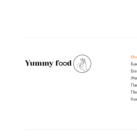
Өн
Ба
Бі
Же
Па
Пі
Ко