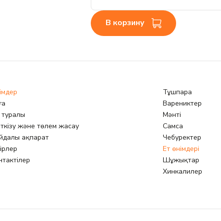
В корзину
імдер
Тұшпара
ға
Варениктер
з туралы
Мәнті
ткізу және төлем жасау
Самса
йдалы ақпарат
Чебуректер
кірлер
Ет өнімдері
нтактілер
Шұжықтар
Хинкалилер