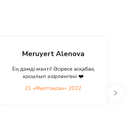
Meruyert Alenova
Ең дәмді мәнті! Әсіресе асқабақ
қосылып әзірленгені
❤️
Э
21 «Желтоқсан» 2022
у