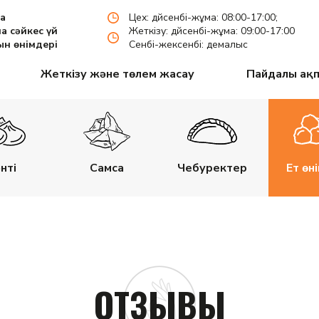
па
Цех: дүйсенбі-жұма: 08:00-17:00;
а сәйкес үй
Жеткізу: дүйсенбі-жұма: 09:00-17:00
н өнімдері
Сенбі-жексенбі: демалыс
Жеткізу және төлем жасау
Пайдалы ақ
нті
Самса
Чебуректер
Ет өн
ОТЗЫВЫ