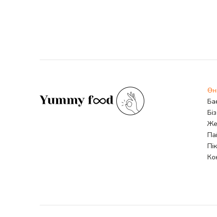
Өн
Ба
Бі
Же
Па
Пі
Ко