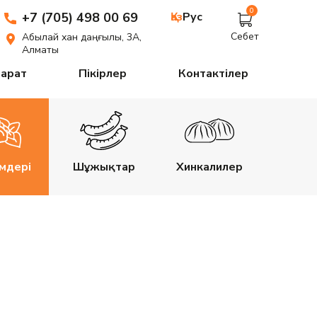
0
+7 (705) 498 00 69
Қаз
Рус
Себет
Абылай хан даңғылы, 3А,
Алматы
парат
Пікірлер
Контактілер
імдері
Шұжықтар
Хинкалилер