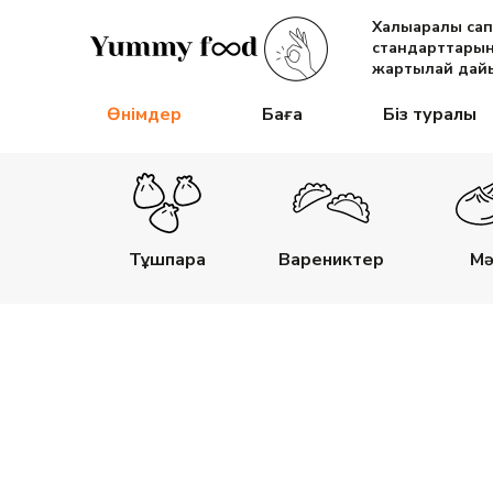
Халықаралық са
стандарттарын
жартылай дайы
Өнімдер
Баға
Біз туралы
Тұшпара
Варениктер
Мә