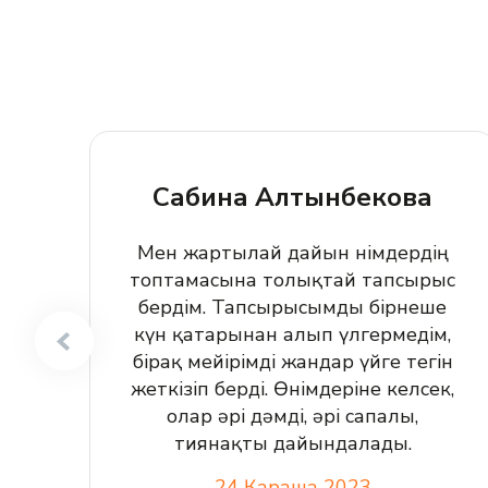
Сабина Алтынбекова
Мен жартылай дайын өнімдердің
топтамасына толықтай тапсырыс
бердім. Тапсырысымды бірнеше
күн қатарынан алып үлгермедім,
бірақ мейірімді жандар үйге тегін
жеткізіп берді. Өнімдеріне келсек,
олар әрі дәмді, әрі сапалы,
тиянақты дайындалады.
24 Қараша 2023