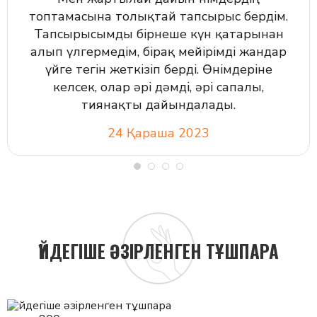
топтамасына толықтай тапсырыс бердім.
Тапсырысымды бірнеше күн қатарынан
алып үлгермедім, бірақ мейірімді жандар
үйге тегін жеткізіп берді. Өнімдеріне
келсек, олар әрі дәмді, әрі сапалы,
тиянақты дайындалады.
24 Қараша 2023
ҮЙДЕГІШЕ ӘЗІРЛЕНГЕН ТҰШПАРА