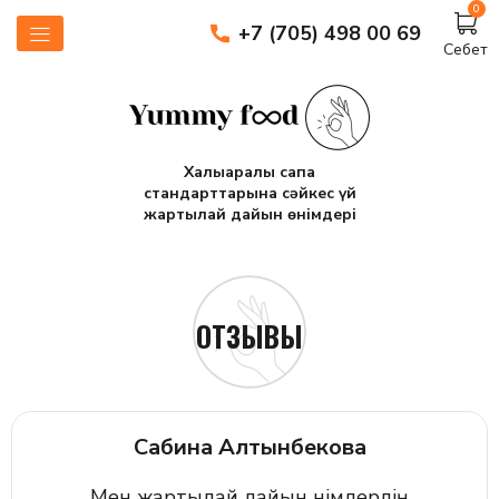
0
+7 (705) 498 00 69
Себет
Халықаралық сапа
стандарттарына сәйкес үй
жартылай дайын өнімдері
ОТЗЫВЫ
Сабина Алтынбекова
Мен жартылай дайын өнімдердің