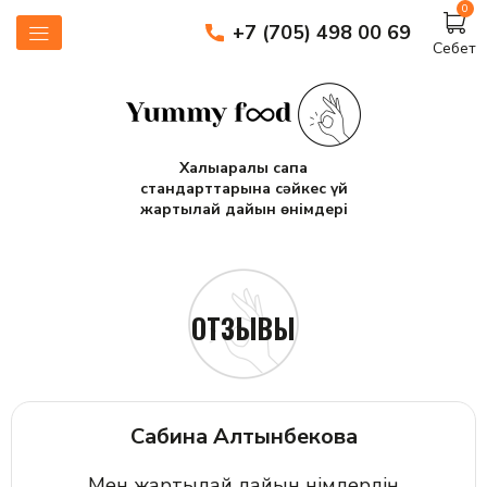
0
+7 (705) 498 00 69
Себет
Халықаралық сапа
стандарттарына сәйкес үй
жартылай дайын өнімдері
ОТЗЫВЫ
Сабина Алтынбекова
Мен жартылай дайын өнімдердің