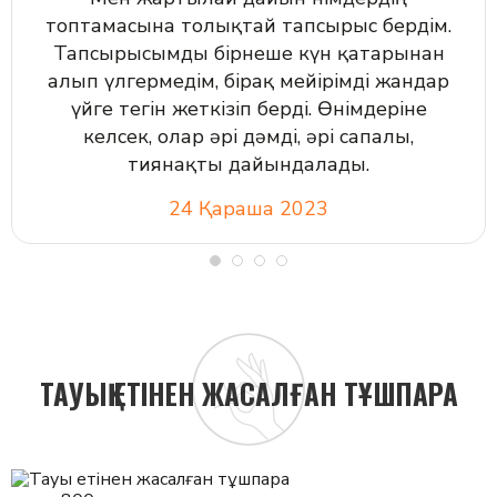
топтамасына толықтай тапсырыс бердім.
Тапсырысымды бірнеше күн қатарынан
алып үлгермедім, бірақ мейірімді жандар
үйге тегін жеткізіп берді. Өнімдеріне
келсек, олар әрі дәмді, әрі сапалы,
тиянақты дайындалады.
24 Қараша 2023
ТАУЫҚ ЕТІНЕН ЖАСАЛҒАН ТҰШПАРА