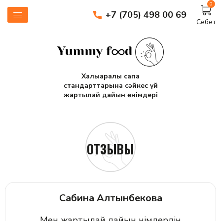
0
+7 (705) 498 00 69
Себет
Халықаралық сапа
стандарттарына сәйкес үй
жартылай дайын өнімдері
ОТЗЫВЫ
Сабина Алтынбекова
Мен жартылай дайын өнімдердің